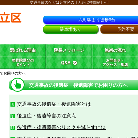
交通事故のケガは足立区の【ふたば整骨院】へ!
立区
六町駅より徒歩6分
駐車場あり
予約不要
選ばれる理由
院長メッセージ
施術の流れ
整骨院選びの
お問合せ・
Q&A
ポイント
アクセス・地図
でお困りの方へ
交通事故の後遺症・後遺障害でお困りの方へ
交通事故の後遺症・後遺障害とは
後遺症・後遺障害の注意点
後遺症・後遺障害のリスクを減らすには