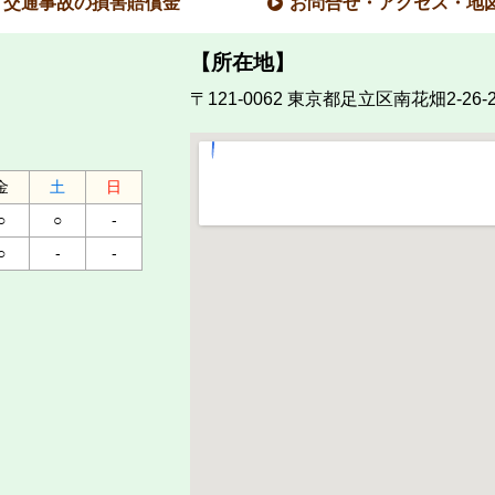
交通事故の損害賠償金
お問合せ・アクセス・地
【所在地】
〒121-0062
東京都足立区南花畑2-26-2
金
土
日
○
○
-
○
-
-