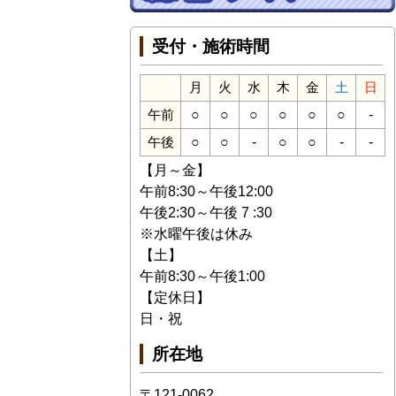
受付・施術時間
月
火
水
木
金
土
日
○
○
○
○
○
○
-
午前
○
○
-
○
○
-
-
午後
【月～金】
午前8:30～午後12:00
午後2:30～午後 7 :30
※水曜午後は休み
【土】
午前8:30～午後1:00
【定休日】
日・祝
所在地
〒121-0062