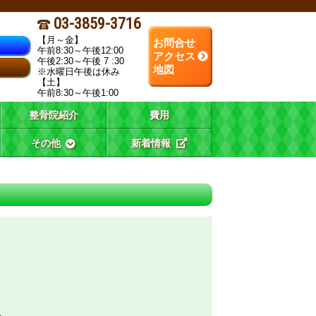
03-3859-3716
【月～金】
お問合せ
午前8:30～午後12:00
アクセス
午後2:30～午後 7 :30
地図
※水曜日午後は休み
【土】
午前8:30～午後1:00
整骨院紹介
費用
その他
新着情報